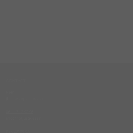
CONTACT
Rijen
(bezoek op afspraak)
06 – 13 12 92 96
info@notjustideas.nl
KvK 20100759