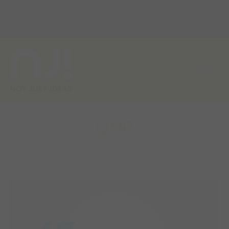
MAIL
ZOEKEN
MENU
QNP