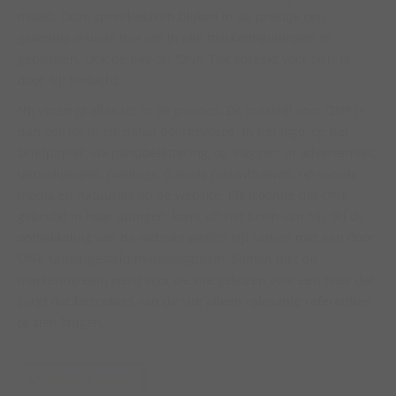
maakt. Deze spreekwolken blijken in de praktijk een
geweldig visuele tool om in alle marketinguitingen te
gebruiken. Ook de pay-off ‘QNP. Dat spreekt voor zich’ is
door NJI bedacht.
NJI verzorgt alles tot in de puntjes. De huisstijl voor QNP is
dan ook tot in elk detail doorgevoerd: in het logo, op het
briefpapier, via pandbelettering, op vlaggen, in advertenties,
uitnodigingen, mailings, digitale nieuwbrieven, op sociale
media en natuurlijk op de website. Elk icoontje dat QNP
gebruikt in haar uitingen, komt uit het brein van NJI. Bij de
ontwikkeling van de website werkte NJI samen met een door
QNP samengesteld marketingteam. Samen met dit
marketingteam werd voor de site gekozen voor een filter dat
zorgt dat bezoekers van de site alleen relevante referenties
te zien krijgen.
Deel dit project