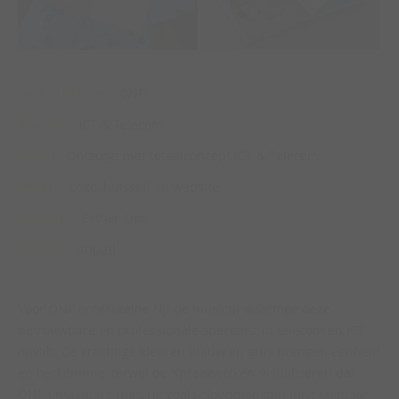
Opdrachtgever:
QNP
Branche:
ICT & Telecom
Dienst:
O
ntzorgt met totaalconcept ICT & Telecom
Project:
Logo, huisstijl en website
Designer:
Esther Lips
Website:
qnp.nl
Voor QNP ontwikkelde NJI de huisstijl waarmee deze
betrouwbare en professionele specialist in telecom en ICT
opvalt. De krachtige kleuren blauw en grijs brengen eenheid
en herkenning, terwijl de ‘spreekwolken’ visualiseren dat
QNP ontastbare materie zoals clouddiensten juist tastbaar