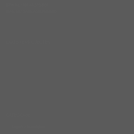
BTW NL1397.43.510.B04
IBAN NL13ABNA0457504900
Find us on:
LAATSTE PROJECTEN
CATEGORIE
Logo’s / huisstijlen