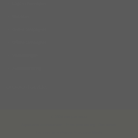
Logo’s / huisstijlen
Websites
Online campagnes
Offline campagnes
Verpakkingen
Autobelettering
OPDRACHTGEVERS
© 2026 Not Just Ideas
Algemene voorwaarden
-
Privacyverklaring
-
Disclaimer
Technische realisatie:
Anticipate Media