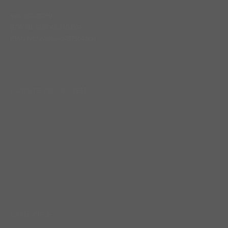
KvK 20100759
BTW NL1397.43.510.B04
IBAN NL13ABNA0457504900
Find us on:
LAATSTE PROJECTEN
CATEGORIE