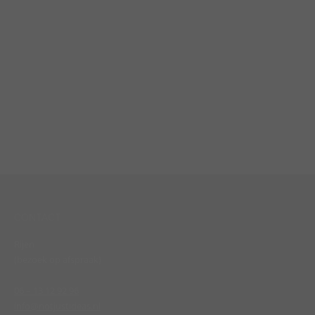
CONTACT
Rijen
(bezoek op afspraak)
06 – 13 12 92 96
info@notjustideas.nl