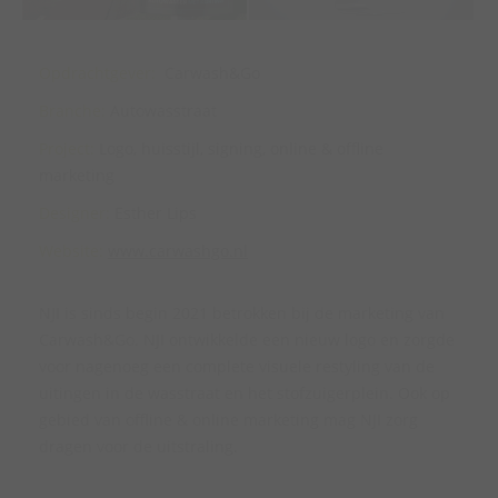
Opdrachtgever:
Carwash&Go
Branche:
Autowasstraat
Project:
Logo, huisstijl, signing, online & offline
marketing
Designer:
Esther Lips
Website:
www.carwashgo.nl
NJI is sinds begin 2021 betrokken bij de marketing van
Carwash&Go. NJI ontwikkelde een nieuw logo en zorgde
voor nagenoeg een complete visuele restyling van de
uitingen in de wasstraat en het stofzuigerplein. Ook op
gebied van offline & online marketing mag NJI zorg
dragen voor de uitstraling.