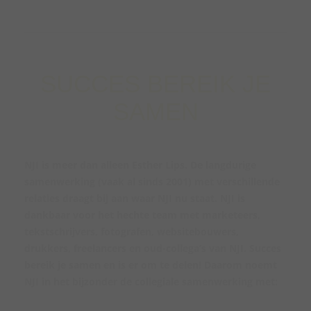
SUCCES BEREIK JE
SAMEN
NJI is meer dan alleen Esther Lips. De langdurige
samenwerking (vaak al sinds 2001) met verschillende
relaties draagt bij aan waar NJI nu staat. NJI is
dankbaar voor het hechte team met marketeers,
tekstschrijvers, fotografen, websitebouwers,
drukkers, freelancers en oud-collega’s van NJI. Succes
bereik je samen en is er om te delen! Daarom noemt
NJI in het bijzonder de collegiale samenwerking met: