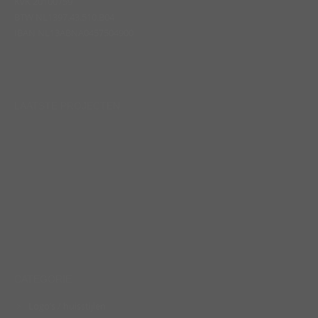
KvK 20100759
BTW NL1397.43.510.B04
IBAN NL13ABNA0457504900
Find us on:
LAATSTE PROJECTEN
CATEGORIE
Logo’s / huisstijlen