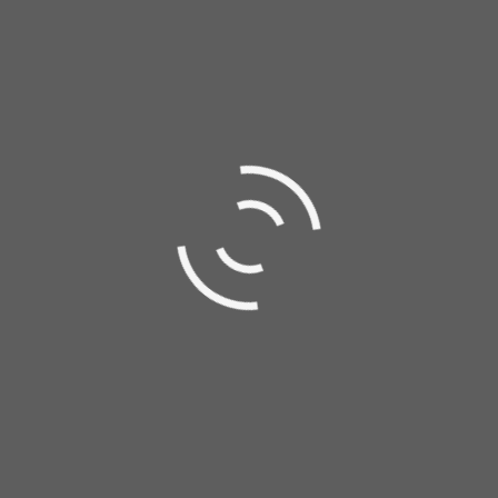
achterover van het fenomenale resultaat. En dat
alles op een ontspannen, positieve en vrolijke
manier, ondanks de tijdsdruk.
Een amateurorkest als het onze heeft een
professionele dirigent, die met zijn kennis en
kunde onze muziek kan laten stralen. Esther heeft
er met haar professionele kennis en kunde voor
gezorgd dat ook ons Jubileum Magazine letterlijk
straalde vanaf papier. Huis aan huis bezorgd heeft
het onze harmonie op een geweldige manier op de
kaart gezet.
Frank van Gils
PR-COMMISSIE ST. CAECILIA BAVEL
“Keer op keer topkwaliteit”