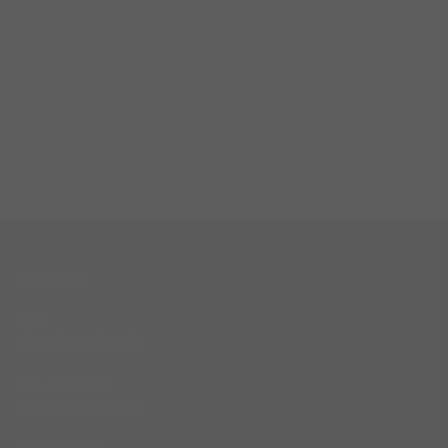
Meer laden
Deel deze pagina
CONTACT
Rijen
(bezoek op afspraak)
06 – 13 12 92 96
info@notjustideas.nl