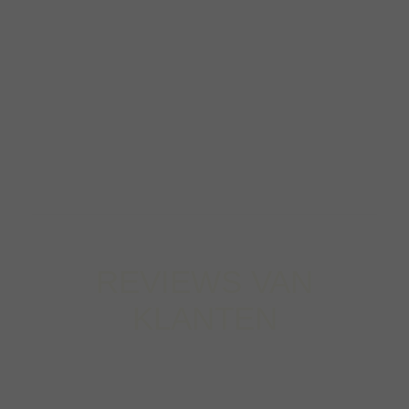
deadlines nooit in het gedrang komen.
Nico de Bruin
TEKSTSCHRIJFSTER
REVIEWS VAN
KLANTEN