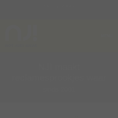
MAIL
ZOEKEN
MENU
NJI maakt
reclamesprookjes waar
sinds 2001