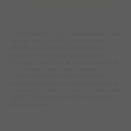
GOEDE IDEEËN EN
MEER
Not Just Ideas, dat is NJI. Een reclame-ontwerpbureau
met meer dan goede ideeën. Ook een perfecte
uitvoering en een prettige samenwerking staan
centraal bij NJI. De drijvende kracht achter NJI is
Esther Lips. Zij maakt al sinds 1998 reclamesprookjes
waar en tekent voor een veelheid aan ideeën,
concepten en campagnes. Samen met interne en
externe professionals zet NJI organisaties, merken en
producten op de kaart. NJI werkt voor grote en kleine
namen in vele branches en is actief in zowel B2B- als
B2C-communicatie.
Doelgerichte eenvoud