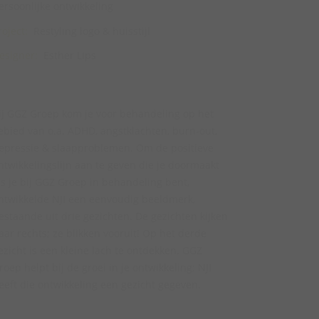
ersoonlijke ontwikkeling
roject:
Restyling logo & huisstijl
esigner:
Esther Lips
ij GGZ Groep kom je voor behandeling op het
ebied van o.a. ADHD, angstklachten, burn-out,
epressie & slaapproblemen. Om de positieve
ntwikkelingslijn aan te geven die je doormaakt
ls je bij GGZ Groep in behandeling bent,
ntwikkelde NJI een eenvoudig beeldmerk,
estaande uit drie gezichten. De gezichten kijken
aar rechts; ze blikken vooruit! Op het derde
ezicht is een kleine lach te ontdekken. GGZ
roep helpt bij de groei in je ontwikkeling; NJI
eeft die ontwikkeling een gezicht gegeven.