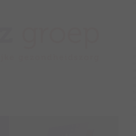
p
P
D
B
g
d
o
a
o
b
n
g
G
h