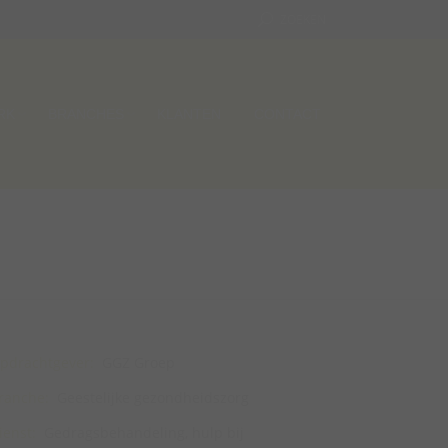
ZOEKEN
RK
BRANCHES
KLANTEN
CONTACT
pdrachtgever:
GGZ Groep
ranche:
Geestelijke gezondheidszorg
ienst:
Gedragsbehandeling, hulp bij