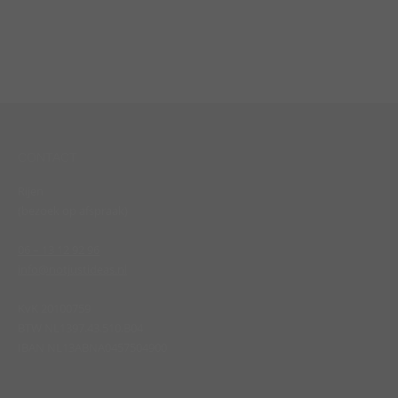
CONTACT
Rijen
(bezoek op afspraak)
06 – 13 12 92 96
info@notjustideas.nl
KvK 20100759
BTW NL1397.43.510.B04
IBAN NL13ABNA0457504900
Find us on: