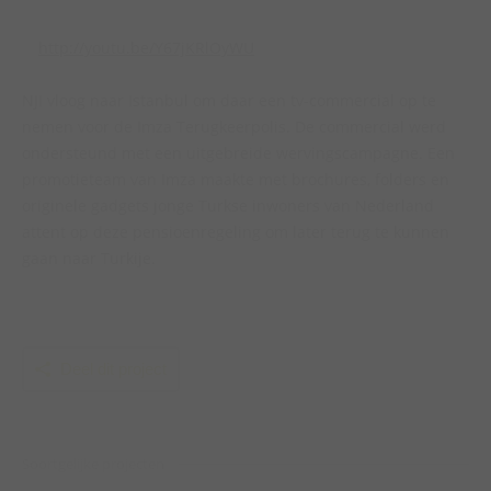
http://youtu.be/Y67jKRlOyWU
NJI vloog naar Istanbul om daar een tv-commercial op te
nemen voor de Imza Terugkeerpolis. De commercial werd
ondersteund met een uitgebreide wervingscampagne. Een
promotieteam van Imza maakte met brochures, folders en
originele gadgets jonge Turkse inwoners van Nederland
attent op deze pensioenregeling om later terug te kunnen
gaan naar Turkije.
Deel dit project
Soortgelijke projecten