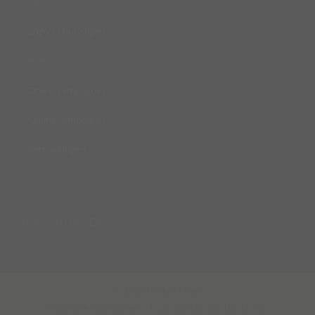
CATEGORIE
Logo’s / huisstijlen
Websites
Online campagnes
Offline campagnes
Verpakkingen
Autobelettering
OPDRACHTGEVERS
© 2026 Not Just Ideas
Algemene voorwaarden
-
Privacyverklaring
-
Disclaimer