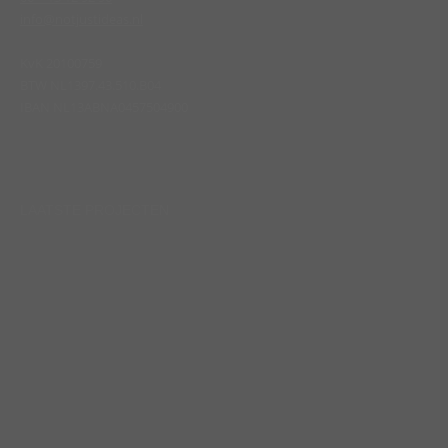
info@notjustideas.nl
KvK 20100759
BTW NL1397.43.510.B04
IBAN NL13ABNA0457504900
Find us on:
LAATSTE PROJECTEN