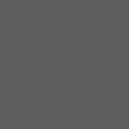
Branche:
Broodjeszaak & Tankstation
Dienst:
Bezorgen van broodjes, restaurant, tankshop en
tanken
Project:
Logo, huisstijl, website, signing, online & offline
marketing
Designer:
Esther Lips
Website:
www.carwashrijen.nl
NJI bedacht drie merknamen en logo’s voor deze
bekende speler in Brabant: Shell Rijen, Carwash Rijen
en Broodje Rijen. NJI gaf elk logo een eigen kleur; rood
voor Shell Rijen (vanzelfsprekend rekening houdend
met de huisstijlregels van Shell), bruin voor Broodje
Rijen en turquoise voor Carwash Rijen. In de afgelopen
jaren groeiden de drie bedrijven sterk. In deze geweldig
leuke samenwerking presteert NJI op haar best door de
gekregen vrijheid en het opgebouwde vertrouwen.